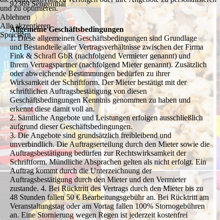
92369 Sengenthal
und zu optimieren.
Ablehnen
Alle akzeptieren
Allgemeine Geschäftsbedingungen
Speichern
1. Diese allgemeinen Geschäftsbedingungen sind Grundlage
und Bestandteile aller Vertragsverhältnisse zwischen der Firma
Fink & Schrafl GbR (nachfolgend Vermieter genannt) und
Ihrem Vertragspartner (nachfolgend Mieter genannt). Zusätzlich
oder abweichende Bestimmungen bedürfen zu ihrer
Wirksamkeit der Schriftform. Der Mieter bestätigt mit der
schriftlichen Auftragsbestätigung von diesen
Geschäftsbedingungen Kenntnis genommen zu haben und
erkennt diese damit voll an.
2. Sämtliche Angebote und Leistungen erfolgen ausschließlich
aufgrund dieser Geschäftsbedingungen.
3. Die Angebote sind grundsätzlich freibleibend und
unverbindlich. Die Auftragserteilung durch den Mieter sowie die
Auftragsbestätigung bedürfen zur Rechtswirksamkeit der
Schriftform. Mündliche Absprachen gelten als nicht erfolgt. Ein
Auftrag kommt durch die Unterzeichnung der
Auftragsbestätigung durch den Mieter und den Vermieter
zustande. 4. Bei Rücktritt des Vertrags durch den Mieter bis zu
48 Stunden fallen 50 € Bearbeitungsgebühr an. Bei Rücktritt am
Veranstaltungstag oder am Vortag fallen 100% Stornogebühren
an. Eine Stornierung wegen Regen ist jederzeit kostenfrei