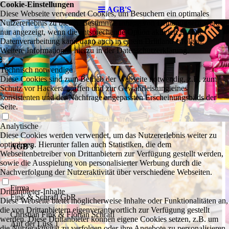
Cookie-Einstellungen
AGB'S
Diese Webseite verwendet Cookies, um Besuchern ein optimales
Nutzererlebnis zu bieten. Bestimmte Inhalte von Drittanbietern werden
nur angezeigt, wenn die entsprechende Option aktiviert ist. Die
Datenverarbeitung kann dann auch in einem Drittland erfolgen.
Weitere Informationen hierzu in der Datenschutzerklärung.
Technisch notwendige
Diese Cookies sind zum Betrieb der Webseite notwendig, z.B. zum
Schutz vor Hackerangriffen und zur Gewährleistung eines
konsistenten und der Nachfrage angepassten Erscheinungsbilds der
Seite.
Analytische
Diese Cookies werden verwendet, um das Nutzererlebnis weiter zu
optimieren. Hierunter fallen auch Statistiken, die dem
AGB's
Webseitenbetreiber von Drittanbietern zur Verfügung gestellt werden,
sowie die Ausspielung von personalisierter Werbung durch die
Nachverfolgung der Nutzeraktivität über verschiedene Webseiten.
Firma
Drittanbieter-Inhalte
Fink & Schrafl GbR
Diese Webseite bietet möglicherweise Inhalte oder Funktionalitäten an,
die von Drittanbietern eigenverantwortlich zur Verfügung gestellt
Christian Fink & Florian Schrafl
werden. Diese Drittanbieter können eigene Cookies setzen, z.B. um
Auf der Lüss 1
die Nutzeraktivität zu verfolgen oder ihre Angebote zu personalisieren