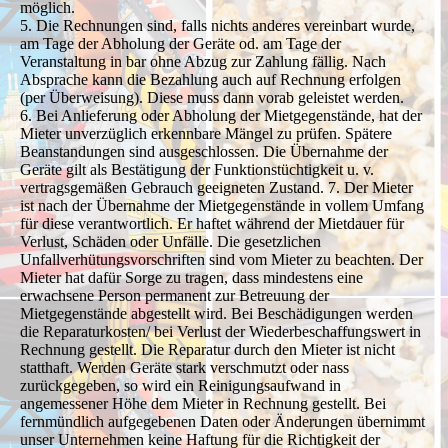
möglich.
5. Die Rechnungen sind, falls nichts anderes vereinbart wurde,
am Tage der Abholung der Geräte od. am Tage der
Veranstaltung in bar ohne Abzug zur Zahlung fällig. Nach
Absprache kann die Bezahlung auch auf Rechnung erfolgen
(per Überweisung). Diese muss dann vorab geleistet werden.
6. Bei Anlieferung oder Abholung der Mietgegenstände, hat der
Mieter unverzüglich erkennbare Mängel zu prüfen. Spätere
Beanstandungen sind ausgeschlossen. Die Übernahme der
Geräte gilt als Bestätigung der Funktionstüchtigkeit u. v.
vertragsgemäßen Gebrauch geeigneten Zustand. 7. Der Mieter
ist nach der Übernahme der Mietgegenstände in vollem Umfang
für diese verantwortlich. Er haftet während der Mietdauer für
Verlust, Schäden oder Unfälle. Die gesetzlichen
Unfallverhütungsvorschriften sind vom Mieter zu beachten. Der
Mieter hat dafür Sorge zu tragen, dass mindestens eine
erwachsene Person permanent zur Betreuung der
Mietgegenstände abgestellt wird. Bei Beschädigungen werden
die Reparaturkosten/ bei Verlust der Wiederbeschaffungswert in
Rechnung gestellt. Die Reparatur durch den Mieter ist nicht
statthaft. Werden Geräte stark verschmutzt oder nass
zurückgegeben, so wird ein Reinigungsaufwand in
angemessener Höhe dem Mieter in Rechnung gestellt. Bei
fernmündlich aufgegebenen Daten oder Änderungen übernimmt
unser Unternehmen keine Haftung für die Richtigkeit der