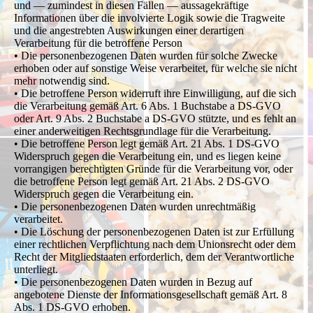
und — zumindest in diesen Fällen — aussagekräftige
Informationen über die involvierte Logik sowie die Tragweite
und die angestrebten Auswirkungen einer derartigen
Verarbeitung für die betroffene Person
• Die personenbezogenen Daten wurden für solche Zwecke
erhoben oder auf sonstige Weise verarbeitet, für welche sie nicht
mehr notwendig sind.
• Die betroffene Person widerruft ihre Einwilligung, auf die sich
die Verarbeitung gemäß Art. 6 Abs. 1 Buchstabe a DS-GVO
oder Art. 9 Abs. 2 Buchstabe a DS-GVO stützte, und es fehlt an
einer anderweitigen Rechtsgrundlage für die Verarbeitung.
• Die betroffene Person legt gemäß Art. 21 Abs. 1 DS-GVO
Widerspruch gegen die Verarbeitung ein, und es liegen keine
vorrangigen berechtigten Gründe für die Verarbeitung vor, oder
die betroffene Person legt gemäß Art. 21 Abs. 2 DS-GVO
Widerspruch gegen die Verarbeitung ein.
• Die personenbezogenen Daten wurden unrechtmäßig
verarbeitet.
• Die Löschung der personenbezogenen Daten ist zur Erfüllung
einer rechtlichen Verpflichtung nach dem Unionsrecht oder dem
Recht der Mitgliedstaaten erforderlich, dem der Verantwortliche
unterliegt.
• Die personenbezogenen Daten wurden in Bezug auf
angebotene Dienste der Informationsgesellschaft gemäß Art. 8
Abs. 1 DS-GVO erhoben.