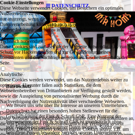
Cookie-Einstellungen
DATENSCHUTZ
Diese Webseite verwendet Cookies, um Besuchern ein optimales
Nutzererlebnis zu bieten. Bestimmte Inhalte von Drittanbietern werden
nur angezeigt, wenn die entsprechende Option aktiviert ist. Die
Datenverarbeitung kann dann auch in einem Drittland erfolgen.
Weitere Informationen hierzu in der Datenschutzerklärung.
Technisch notwendige
Diese Cookies sind zum Betrieb der Webseite notwendig, z.B. zum
Schutz vor Hackerangriffen und zur Gewährleistung eines
konsistenten und der Nachfrage angepassten Erscheinungsbilds der
Seite.
Analytische
Diese Cookies werden verwendet, um das Nutzererlebnis weiter zu
optimieren. Hierunter fallen auch Statistiken, die dem
Datenschutz
Webseitenbetreiber von Drittanbietern zur Verfügung gestellt werden,
sowie die Ausspielung von personalisierter Werbung durch die
Nachverfolgung der Nutzeraktivität über verschiedene Webseiten.
Wir freuen uns sehr über Ihr Interesse an unserem Unternehmen.
Datenschutz hat einen besonders hohen Stellenwert für die
Drittanbieter-Inhalte
Geschäftsleitung der Fink & Schrafl GbR. Eine Nutzung der
Diese Webseite bietet möglicherweise Inhalte oder Funktionalitäten an,
Internetseiten der Fink & Schrafl GbR ist grundsätzlich ohne
die von Drittanbietern eigenverantwortlich zur Verfügung gestellt
jede Angabe personenbezogener Daten möglich. Sofern eine
werden. Diese Drittanbieter können eigene Cookies setzen, z.B. um
betroffene Person besondere Services unseres Unternehmens
die Nutzeraktivität zu verfolgen oder ihre Angebote zu personalisieren