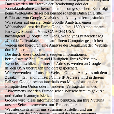
Daten werden für Zwecke der Bearbeitung oder der
Kontaktaufnahme zur betroffenen Person gespeichert. Es erfolgt
keine Weitergabe dieser personenbezogenen Daten an Dritte.
6. Einsatz von Google-Analytics mit Anonymisierungsfunktion
Wir setzen auf unserer Seite Google-Analytics, einen
Webanalysedienst der Firma Google Inc., 1600 Amphitheatre
Parkway, Mountain View, CA 94043 USA,
nachfolgend „Google“ ein. Google-Analytics verwendet sog.
„Cookies“, Textdateien, die auf Ihrem Computer gespeichert
werden und hierdurch eine Analyse der Benutzung der Website
durch Sie ermöglichen.
Die durch diese Cookies erzeugten Informationen,
beispielsweise Zeit, Ort und Häufigkeit Ihres Webseiten-
Besuchs einschließlich Ihrer IP-Adresse, werden an Google
in den USA übertragen und dort gespeichert.
Wir verwenden auf unserer Website Google-Analytics mit dem
Zusatz "_gat._anonymizeIp". Ihre IP-Adresse wird in diesem
Fall von Google schon innerhalb von Mitgliedstaaten der
Europäischen Union oder in anderen Vertragsstaaten des
Abkommens über den Europäischen Wirtschaftsraum gekürzt
und dadurch anonymisiert.
Google wird diese Informationen benutzen, um Ihre Nutzung
unserer Seite auszuwerten, um Reports über die
Websiteaktivitäten für uns zusammenzustellen und um
weitere mit der Websitenutzung und der Internetnutzung