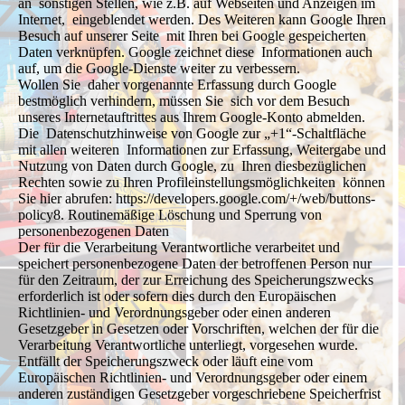
an sonstigen Stellen, wie z.B. auf Webseiten und Anzeigen im
Internet, eingeblendet werden. Des Weiteren kann Google Ihren
Besuch auf unserer Seite mit Ihren bei Google gespeicherten
Daten verknüpfen. Google zeichnet diese Informationen auch
auf, um die Google-Dienste weiter zu verbessern.
Wollen Sie daher vorgenannte Erfassung durch Google
bestmöglich verhindern, müssen Sie sich vor dem Besuch
unseres Internetauftrittes aus Ihrem Google-Konto abmelden.
Die Datenschutzhinweise von Google zur „+1“-Schaltfläche
mit allen weiteren Informationen zur Erfassung, Weitergabe und
Nutzung von Daten durch Google, zu Ihren diesbezüglichen
Rechten sowie zu Ihren Profileinstellungsmöglichkeiten können
Sie hier abrufen: https://developers.google.com/+/web/buttons-
policy8. Routinemäßige Löschung und Sperrung von
personenbezogenen Daten
Der für die Verarbeitung Verantwortliche verarbeitet und
speichert personenbezogene Daten der betroffenen Person nur
für den Zeitraum, der zur Erreichung des Speicherungszwecks
erforderlich ist oder sofern dies durch den Europäischen
Richtlinien- und Verordnungsgeber oder einen anderen
Gesetzgeber in Gesetzen oder Vorschriften, welchen der für die
Verarbeitung Verantwortliche unterliegt, vorgesehen wurde.
Entfällt der Speicherungszweck oder läuft eine vom
Europäischen Richtlinien- und Verordnungsgeber oder einem
anderen zuständigen Gesetzgeber vorgeschriebene Speicherfrist