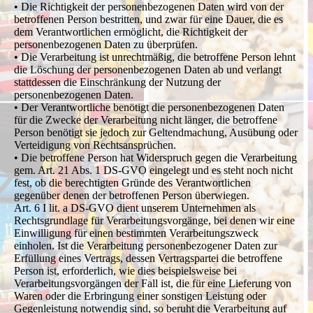
• Die Richtigkeit der personenbezogenen Daten wird von der
betroffenen Person bestritten, und zwar für eine Dauer, die es
dem Verantwortlichen ermöglicht, die Richtigkeit der
personenbezogenen Daten zu überprüfen.
• Die Verarbeitung ist unrechtmäßig, die betroffene Person lehnt
die Löschung der personenbezogenen Daten ab und verlangt
stattdessen die Einschränkung der Nutzung der
personenbezogenen Daten.
• Der Verantwortliche benötigt die personenbezogenen Daten
für die Zwecke der Verarbeitung nicht länger, die betroffene
Person benötigt sie jedoch zur Geltendmachung, Ausübung oder
Verteidigung von Rechtsansprüchen.
• Die betroffene Person hat Widerspruch gegen die Verarbeitung
gem. Art. 21 Abs. 1 DS-GVO eingelegt und es steht noch nicht
fest, ob die berechtigten Gründe des Verantwortlichen
gegenüber denen der betroffenen Person überwiegen.
Art. 6 I lit. a DS-GVO dient unserem Unternehmen als
Rechtsgrundlage für Verarbeitungsvorgänge, bei denen wir eine
Einwilligung für einen bestimmten Verarbeitungszweck
einholen. Ist die Verarbeitung personenbezogener Daten zur
Erfüllung eines Vertrags, dessen Vertragspartei die betroffene
Person ist, erforderlich, wie dies beispielsweise bei
Verarbeitungsvorgängen der Fall ist, die für eine Lieferung von
Waren oder die Erbringung einer sonstigen Leistung oder
Gegenleistung notwendig sind, so beruht die Verarbeitung auf