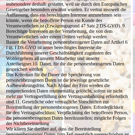
insbesondere deshalb gestattet, weil sie durch den Europäischen
Gesetzgeber besonders erwähnt wurden. Er vertrat insoweit die
Auffassung, dass ein berechtigtes Interesse anzunehmen sein
könnte, wenn die betroffene Person ein Kunde des
Verantwortlichen ist (Erwägungsgrund 47 Satz 2 DS-GVO). 9.
Berechtigte Interessen an der Verarbeitung, die von dem
Verantwortlichen oder einem Dritten verfolgt werden
Basiert die Verarbeitung personenbezogener Daten auf Artikel 6
I lit. f DS-GVO ist unser berechtigtes Interesse die
Durchführung unserer Geschäftstätigkeit zugunsten des
Wohlergehens all unserer Mitarbeiter und unserer
Anteilseigner.10. Dauer, für die die personenbezogenen Daten
gespeichert werden
Das Kriterium für die Dauer der Speicherung von
personenbezogenen Daten ist die jeweilige gesetzliche
Aufbewahrungsfrist. Nach Ablauf der Frist werden die
entsprechenden Daten routinemäßig gelöscht, sofern sie nicht
mehr zur Vertragserfüllung oder Vertragsanbahnung erforderlich
sind.11. Gesetzliche oder vertragliche Vorschriften zur
Bereitstellung der personenbezogenen Daten; Erforderlichkeit
für den Vertragsabschluss; Verpflichtung der betroffenen Person,
die personenbezogenen Daten bereitzustellen; mögliche Folgen
der Nichtbereitstellung
Wir klären Sie darüber auf, dass die Bereitstellung
personenbezogener Daten zum Teil gesetzlich vorgeschrieben ist