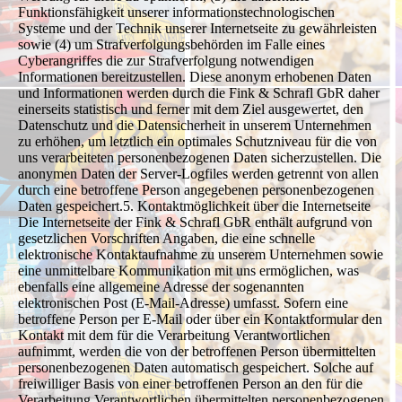
Funktionsfähigkeit unserer informationstechnologischen
Systeme und der Technik unserer Internetseite zu gewährleisten
sowie (4) um Strafverfolgungsbehörden im Falle eines
Cyberangriffes die zur Strafverfolgung notwendigen
Informationen bereitzustellen. Diese anonym erhobenen Daten
und Informationen werden durch die Fink & Schrafl GbR daher
einerseits statistisch und ferner mit dem Ziel ausgewertet, den
Datenschutz und die Datensicherheit in unserem Unternehmen
zu erhöhen, um letztlich ein optimales Schutzniveau für die von
uns verarbeiteten personenbezogenen Daten sicherzustellen. Die
anonymen Daten der Server-Logfiles werden getrennt von allen
durch eine betroffene Person angegebenen personenbezogenen
Daten gespeichert.5. Kontaktmöglichkeit über die Internetseite
Die Internetseite der Fink & Schrafl GbR enthält aufgrund von
gesetzlichen Vorschriften Angaben, die eine schnelle
elektronische Kontaktaufnahme zu unserem Unternehmen sowie
eine unmittelbare Kommunikation mit uns ermöglichen, was
ebenfalls eine allgemeine Adresse der sogenannten
elektronischen Post (E-Mail-Adresse) umfasst. Sofern eine
betroffene Person per E-Mail oder über ein Kontaktformular den
Kontakt mit dem für die Verarbeitung Verantwortlichen
aufnimmt, werden die von der betroffenen Person übermittelten
personenbezogenen Daten automatisch gespeichert. Solche auf
freiwilliger Basis von einer betroffenen Person an den für die
Verarbeitung Verantwortlichen übermittelten personenbezogenen