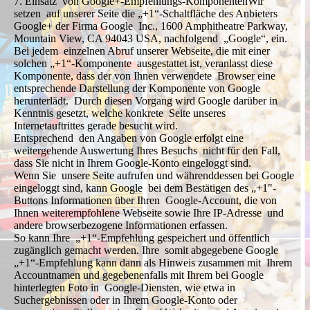
7. Einsatz von Google+-Empfehlungs-KomponentenWir
setzen auf unserer Seite die „+1“-Schaltfläche des Anbieters
Google+ der Firma Google Inc., 1600 Amphitheatre Parkway,
Mountain View, CA 94043 USA, nachfolgend „Google“, ein.
Bei jedem einzelnen Abruf unserer Webseite, die mit einer
solchen „+1“-Komponente ausgestattet ist, veranlasst diese
Komponente, dass der von Ihnen verwendete Browser eine
entsprechende Darstellung der Komponente von Google
herunterlädt. Durch diesen Vorgang wird Google darüber in
Kenntnis gesetzt, welche konkrete Seite unseres
Internetauftrittes gerade besucht wird.
Entsprechend den Angaben von Google erfolgt eine
weitergehende Auswertung Ihres Besuchs nicht für den Fall,
dass Sie nicht in Ihrem Google-Konto eingeloggt sind.
Wenn Sie unsere Seite aufrufen und währenddessen bei Google
eingeloggt sind, kann Google bei dem Bestätigen des „+1"-
Buttons Informationen über Ihren Google-Account, die von
Ihnen weiterempfohlene Webseite sowie Ihre IP-Adresse und
andere browserbezogene Informationen erfassen.
So kann Ihre „+1“-Empfehlung gespeichert und öffentlich
zugänglich gemacht werden. Ihre somit abgegebene Google
„+1“-Empfehlung kann dann als Hinweis zusammen mit Ihrem
Accountnamen und gegebenenfalls mit Ihrem bei Google
hinterlegten Foto in Google-Diensten, wie etwa in
Suchergebnissen oder in Ihrem Google-Konto oder