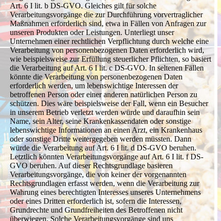
Art. 6 I lit. b DS-GVO. Gleiches gilt für solche
Verarbeitungsvorgänge die zur Durchführung vorvertraglicher
Maßnahmen erforderlich sind, etwa in Fällen von Anfragen zur
unseren Produkten oder Leistungen. Unterliegt unser
Unternehmen einer rechtlichen Verpflichtung durch welche eine
Verarbeitung von personenbezogenen Daten erforderlich wird,
wie beispielsweise zur Erfüllung steuerlicher Pflichten, so basiert
die Verarbeitung auf Art. 6 I lit. c DS-GVO. In seltenen Fällen
könnte die Verarbeitung von personenbezogenen Daten
erforderlich werden, um lebenswichtige Interessen der
betroffenen Person oder einer anderen natürlichen Person zu
schützen. Dies wäre beispielsweise der Fall, wenn ein Besucher
in unserem Betrieb verletzt werden würde und daraufhin sein
Name, sein Alter, seine Krankenkassendaten oder sonstige
lebenswichtige Informationen an einen Arzt, ein Krankenhaus
oder sonstige Dritte weitergegeben werden müssten. Dann
würde die Verarbeitung auf Art. 6 I lit. d DS-GVO beruhen.
Letztlich könnten Verarbeitungsvorgänge auf Art. 6 I lit. f DS-
GVO beruhen. Auf dieser Rechtsgrundlage basieren
Verarbeitungsvorgänge, die von keiner der vorgenannten
Rechtsgrundlagen erfasst werden, wenn die Verarbeitung zur
Wahrung eines berechtigten Interesses unseres Unternehmens
oder eines Dritten erforderlich ist, sofern die Interessen,
Grundrechte und Grundfreiheiten des Betroffenen nicht
überwiegen. Solche Verarbeitungsvorgänge sind uns