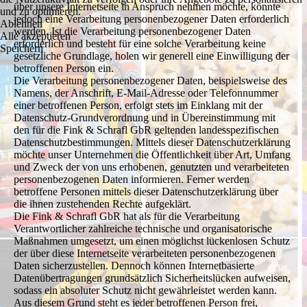
über unsere Internetseite in Anspruch nehmen möchte, könnte
und zu optimieren.
jedoch eine Verarbeitung personenbezogener Daten erforderlich
Ablehnen
werden. Ist die Verarbeitung personenbezogener Daten
Alle akzeptieren
erforderlich und besteht für eine solche Verarbeitung keine
Speichern
gesetzliche Grundlage, holen wir generell eine Einwilligung der
betroffenen Person ein.
Die Verarbeitung personenbezogener Daten, beispielsweise des
Namens, der Anschrift, E-Mail-Adresse oder Telefonnummer
einer betroffenen Person, erfolgt stets im Einklang mit der
Datenschutz-Grundverordnung und in Übereinstimmung mit
den für die Fink & Schrafl GbR geltenden landesspezifischen
Datenschutzbestimmungen. Mittels dieser Datenschutzerklärung
möchte unser Unternehmen die Öffentlichkeit über Art, Umfang
und Zweck der von uns erhobenen, genutzten und verarbeiteten
personenbezogenen Daten informieren. Ferner werden
betroffene Personen mittels dieser Datenschutzerklärung über
die ihnen zustehenden Rechte aufgeklärt.
Die Fink & Schrafl GbR hat als für die Verarbeitung
Verantwortlicher zahlreiche technische und organisatorische
Maßnahmen umgesetzt, um einen möglichst lückenlosen Schutz
der über diese Internetseite verarbeiteten personenbezogenen
Daten sicherzustellen. Dennoch können Internetbasierte
Datenübertragungen grundsätzlich Sicherheitslücken aufweisen,
sodass ein absoluter Schutz nicht gewährleistet werden kann.
Aus diesem Grund steht es jeder betroffenen Person frei,