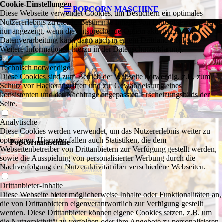
Cookie-Einstellungen
POPCORN MASCHINE
Diese Webseite verwendet Cookies, um Besuchern ein optimales
Nutzererlebnis zu bieten. Bestimmte Inhalte von Drittanbietern werden
nur angezeigt, wenn die entsprechende Option aktiviert ist. Die
Datenverarbeitung kann dann auch in einem Drittland erfolgen.
Weitere Informationen hierzu in der Datenschutzerklärung.
Technisch notwendige
Diese Cookies sind zum Betrieb der Webseite notwendig, z.B. zum
Schutz vor Hackerangriffen und zur Gewährleistung eines
konsistenten und der Nachfrage angepassten Erscheinungsbilds der
Seite.
Analytische
Diese Cookies werden verwendet, um das Nutzererlebnis weiter zu
optimieren. Hierunter fallen auch Statistiken, die dem
Popcornmaschine
Webseitenbetreiber von Drittanbietern zur Verfügung gestellt werden,
sowie die Ausspielung von personalisierter Werbung durch die
Nachverfolgung der Nutzeraktivität über verschiedene Webseiten.
Drittanbieter-Inhalte
Diese Webseite bietet möglicherweise Inhalte oder Funktionalitäten an,
die von Drittanbietern eigenverantwortlich zur Verfügung gestellt
werden. Diese Drittanbieter können eigene Cookies setzen, z.B. um
die Nutzeraktivität zu verfolgen oder ihre Angebote zu personalisieren